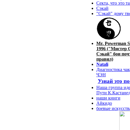
Секта, что это т
Сэкай
"Сэкай" дому тв
Mr. Powerman S
1996 ("Мистер 
Сэкай" бои почт
правил)
Natali
Диагностика чак
ЧЭН
Узнай это п
Наша группа иде
Пути К.Кастане
наши книги
Айкидо
боевые искусств