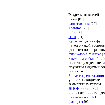
Разделы новостей
свята
[81]
салютования
[26]
Главное
[76]
info
[47]
ЧЭН
[21]
здесь мы даем инфу п
- у кого какой уровень
развития по энергетик
флэш-моб в Минске
[3
Закулисы событий
[26
попытка увидеть нев
пружины видимых со
политике
Знаки и предсказания
увидеть невидимое
замыленным глазом
ЯПОНовости
[42]
японские новости сре
снимаемся в КИНО
[2
фото дня
[9]