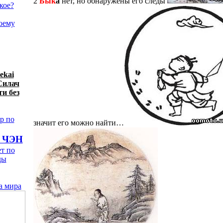
2
Бык
а
нет, но обнаружены его следы
акое?
оему
ekai
Силач
и без
р по
значит его можно найти…
о ЧЭН
т по
ды
а мира