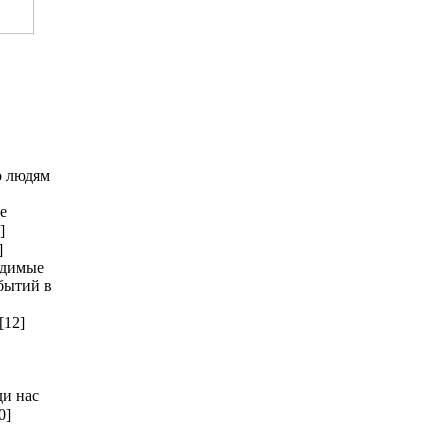
о людям
е
]
]
идимые
бытий в
[12]
ди нас
0]