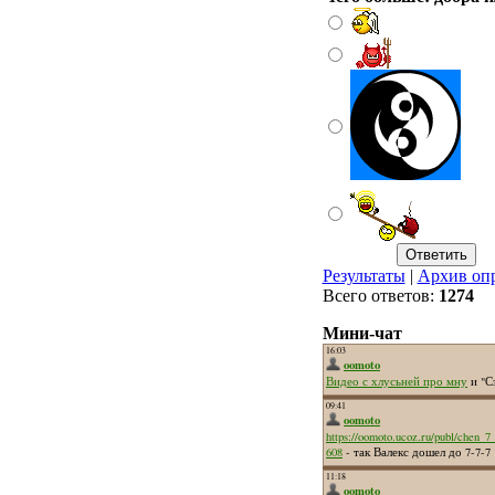
Результаты
|
Архив оп
Всего ответов:
1274
Мини-чат