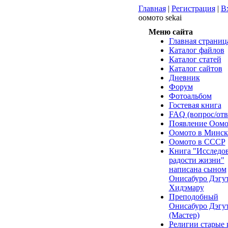
Главная
|
Регистрация
|
В
оомото sekai
Меню сайта
Главная страниц
Каталог файлов
Каталог статей
Каталог сайтов
Дневник
Форум
Фотоальбом
Гостевая книга
FAQ (вопрос/отв
Появление Оомо
Оомото в Минск
Оомото в СССР
Книга "Исследо
радости жизни"
написана сыном
Онисабуро Дэгут
Хидэмару
Преподобный
Онисабуро Дэгу
(Мастер)
Религии старые 