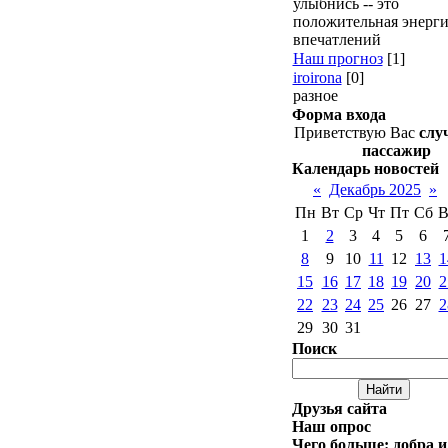
улыбнись -- это
положительная энерги
впечатлений
Наш прогноз
[1]
iroirona
[0]
разное
Форма входа
Приветствую Вас
слу
пассажир
Календарь новостей
«
Декабрь 2025
»
Пн
Вт
Ср
Чт
Пт
Сб
В
1
2
3
4
5
6
8
9
10
11
12
13
1
15
16
17
18
19
20
2
22
23
24
25
26
27
2
29
30
31
Поиск
Друзья сайта
Наш опрос
Чего больше: добра и