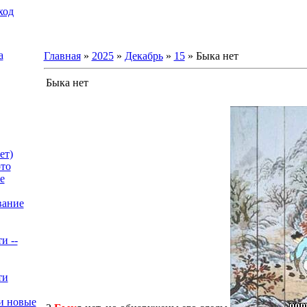
ход
а
Главная
»
2025
»
Декабрь
»
15
» Быка нет
Быка нет
ет)
то
е
вание
и --
ти
и новые