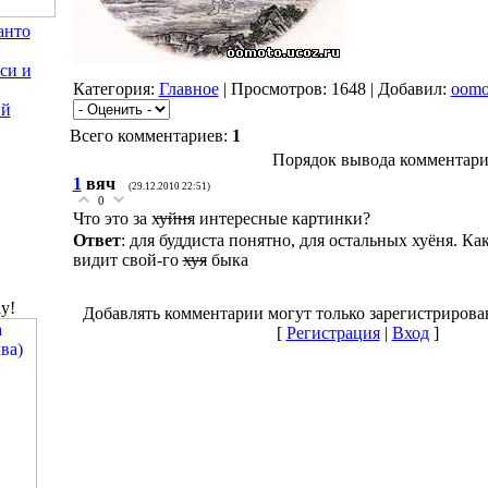
анто
си и
Категория:
Главное
| Просмотров: 1648 | Добавил:
oomo
ий
Всего комментариев:
1
Порядок вывода комментари
1
вяч
(29.12.2010 22:51)
0
Что это за х̶у̶й̶н̶я интересные картинки?
Ответ
: для буддиста понятно, для остальных хуёня. К
видит свой-го
хуя
быка
y!
Добавлять комментарии могут только зарегистрирова
[
Регистрация
|
Вход
]