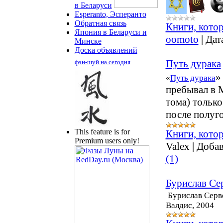
в Беларуси
Esperanto, Эсперанто
Обратная связь
Книги, кото
Япония в Беларуси и
oomoto
|
Дат
Минске
Доска объявлений
Путь дурака
фэн-шуй на сегодня
»
«
Путь дурака
пребывал в 
тома) только
после полуг
This feature is for
Книги, кото
Premium users only!
Valex
|
Добав
(1)
Бурислав Се
Бурислав Серве
Валдис, 2004