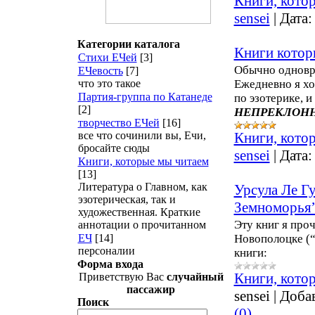
Книги, кото
sensei
|
Дата:
Категории каталога
Книги котор
Стихи ЕЧей
[3]
Обычно одновре
ЕЧевость
[7]
что это такое
Ежедневно я хо
Партия-группа по Катанеде
по эзотерике, 
[2]
НЕПРЕКЛОНН
творчество ЕЧей
[16]
все что сочинили вы, Ечи,
Книги, кото
бросайте сюды
sensei
|
Дата:
Книги, которые мы читаем
[13]
Литература о Главном, как
Урсула Ле Гу
эзотерическая, так и
Земноморья
художественная. Краткие
Эту книг я про
аннотации о прочитанном
ЕЧ
[14]
Новополоцке (“
персоналии
книги:
Форма входа
Книги, кото
Приветствую Вас
случайный
пассажир
sensei
|
Доба
Поиск
(0)