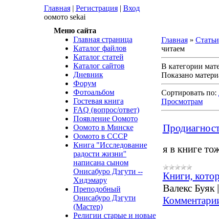
Главная
|
Регистрация
|
Вход
оомото sekai
Меню сайта
Главная страница
Главная
»
Статьи
Каталог файлов
читаем
Каталог статей
Каталог сайтов
В категории мат
Дневник
Показано матери
Форум
Фотоальбом
Сортировать по:
Гостевая книга
Просмотрам
FAQ (вопрос/ответ)
Появление Оомото
Продиагности
Оомото в Минске
Оомото в СССР
Книга "Исследование
я в книге т
радости жизни"
написана сыном
Онисабуро Дэгути --
Книги, кото
Хидэмару
Валекс Буяк
Преподобный
Онисабуро Дэгути
Комментарии
(Мастер)
Религии старые и новые