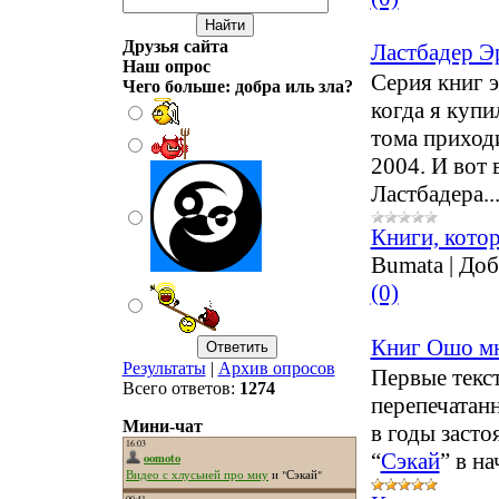
Друзья сайта
Ластбадер Эр
Наш опрос
Серия книг э
Чего больше: добра иль зла?
когда я купи
тома приход
2004. И вот
Ластбадера..
Книги, кото
Bumata
|
Доб
(0)
Книг Ошо мн
Результаты
|
Архив опросов
Первые текс
Всего ответов:
1274
перепечатан
Мини-чат
в годы засто
“
Сэкай
” в н