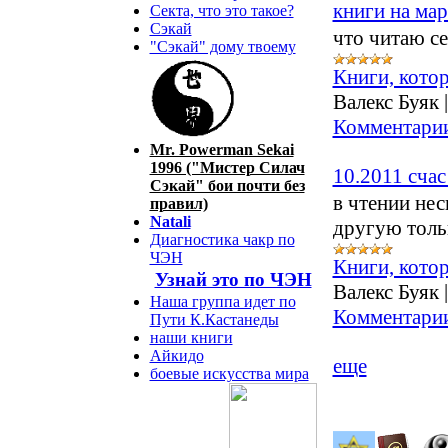
книги на мар
Секта, что это такое?
Сэкай
что читаю с
"Сэкай" дому твоему
Книги, кото
Валекс Буяк
Комментарии
Mr. Powerman Sekai
1996 ("Мистер Силач
10.2011 сча
Сэкай" бои почти без
в чтении нес
правил)
Natali
другую толь
Диагностика чакр по
ЧЭН
Книги, кото
Узнай это по ЧЭН
Валекс Буяк
Наша группа идет по
Комментарии
Пути К.Кастанеды
наши книги
Айкидо
еще
боевые искусства мира