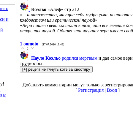
анто
Коэльо
«Алеф» стр 212
«…
ничтожества, мнящие себя мудрецами, пытаются
си и
колдовством или еретической наукой
»
«
Вера нашего века состоит в том, что все явления д
ий
открыты наукой. Однако эта научная вера имеет свой
1
oomoto
(17.07.2010 16:46)
0
Пауло Коэльо
родился мертвым
и дал самое верн
трудностях:
y!
Добавлять комментарии могут только зарегистрирова
[
Регистрация
|
Вход
]