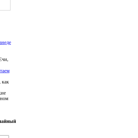
анеде
Ечи,
таем
 как
кие
нном
чайный