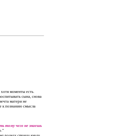
, хотя моменты есть.
“воспитывать сына, снова
мечта матери не
ее к познанию смысла
ть тому чего не знаешь
о
.”
на полках стояли книги,