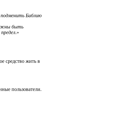
 подменить Библию
олжны быть
 предел
.»
ое средство жить в
нные пользователи.