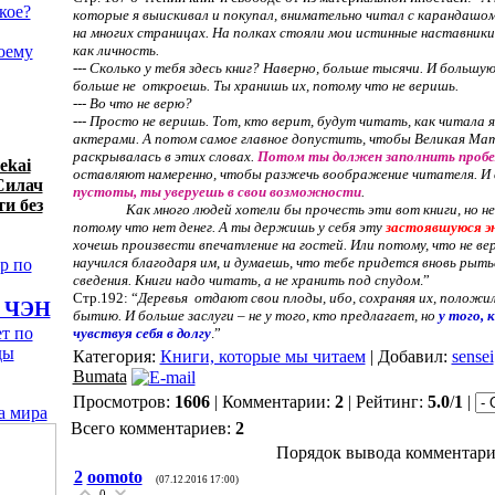
акое?
которые я выискивал и покупал, внимательно читал с карандашом 
на многих страницах. На полках стояли мои истинные наставник
оему
как личность.
--- Сколько у тебя здесь книг? Наверно, больше тысячи. И большу
больше не
откроешь. Ты хранишь их, потому что не веришь.
--- Во что не верю?
--- Просто не веришь. Тот, кто верит, будут читать, как читала я,
актерами. А потом самое главное допустить, чтобы Великая Мат
раскрывалась в этих словах.
Потом ты должен заполнить проб
ekai
оставляют намеренно, чтобы разжечь воображение читателя. И
Силач
пустоты, ты уверуешь в свои возможности
.
и без
Как много людей хотели бы прочесть эти вот книги, но не
потому что нет денег. А ты держишь у себя эту
застоявшуюся э
хочешь произвести впечатление на гостей. Или потому, что не ве
научился благодаря им, и думаешь, что тебе придется вновь рытьс
р по
сведения. Книги надо читать, а не хранить под спудом
.”
Стр.192: “
Деревья
отдают свои плоды, ибо, сохраняя их, положи
о ЧЭН
бытию. И больше заслуги – не у того, кто предлагает, но
у того, 
т по
чувствуя себя в долгу
.”
ды
Категория:
Книги, которые мы читаем
| Добавил:
sensei
Bumata
Просмотров:
1606
| Комментарии:
2
| Рейтинг:
5.0
/
1
|
а мира
Всего комментариев:
2
Порядок вывода комментари
2
oomoto
(07.12.2016 17:00)
0