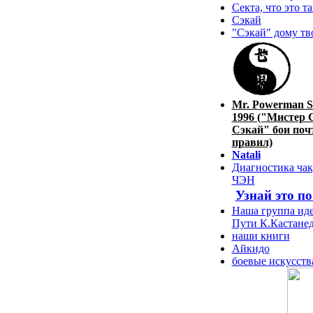
Секта, что это т
Сэкай
"Сэкай" дому тв
Mr. Powerman S
1996 ("Мистер 
Сэкай" бои почт
правил)
Natali
Диагностика чак
ЧЭН
Узнай это п
Наша группа иде
Пути К.Кастане
наши книги
Айкидо
боевые искусств