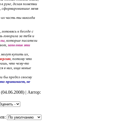
в руке, делая пометки
и, сформировавшие меня
ю их часть ты никогда
 готовясь к беседе с
ь говорила за тебя и
елы
, которые писатели
 вот,
заполнив эти
 могут купить их,
нергию
, потому что
ришь, что чему-то
я в них, ища новые
ли бы предел своему
кто принимает, не
(04.06.2008) | Автор:
ев: