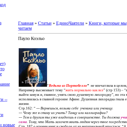
ход
а
Главная
»
Статьи
»
ЕдиноЧаятели
»
Книги, которые мы
читаем
Пауло Коэльо
ет)
то
е
вание
“
Ведьма из Портобелло
”
не впечатлила в целом
Например высмеивает тему “
жить нормально как все
” (стр 153) – 
выйти замуж и, главное, унять свою душевную лихородку”, но эта 
и --
исполнилась в главной героине Афине. Душевная лихорадка гнала 
жизни.
Стр.162: “
--- Вернешься, возьми себе
ученика или ученицу.
--- Чему же я стану их учить? Танцу или каллиграфии?
ти
--- Тем и другим ты уже владеешь в совершенстве. Ты должна
учи
сама
. Тому, что Мать захочет явить людям через твое посредств
и новые
Стр. 187 о чтении книг и свободе от из материальной ипостаси: “
А 