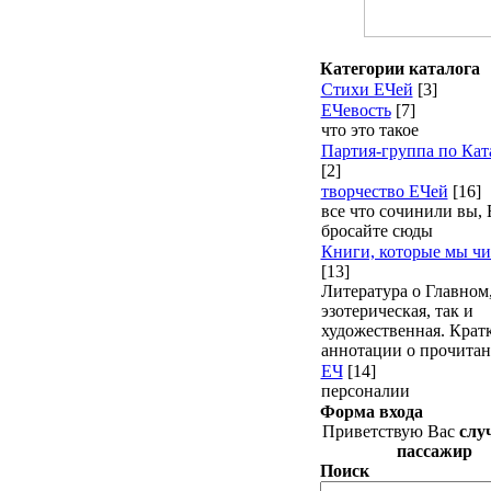
Категории каталога
Стихи ЕЧей
[3]
ЕЧевость
[7]
что это такое
Партия-группа по Кат
[2]
творчество ЕЧей
[16]
все что сочинили вы, 
бросайте сюды
Книги, которые мы чи
[13]
Литература о Главном,
эзотерическая, так и
художественная. Крат
аннотации о прочита
ЕЧ
[14]
персоналии
Форма входа
Приветствую Вас
слу
пассажир
Поиск