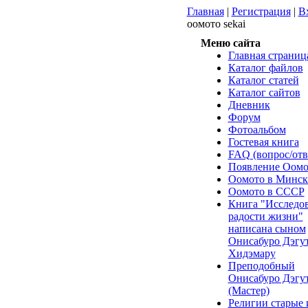
Главная
|
Регистрация
|
В
оомото sekai
Меню сайта
Главная страниц
Каталог файлов
Каталог статей
Каталог сайтов
Дневник
Форум
Фотоальбом
Гостевая книга
FAQ (вопрос/отв
Появление Оомо
Оомото в Минск
Оомото в СССР
Книга "Исследо
радости жизни"
написана сыном
Онисабуро Дэгут
Хидэмару
Преподобный
Онисабуро Дэгу
(Мастер)
Религии старые 